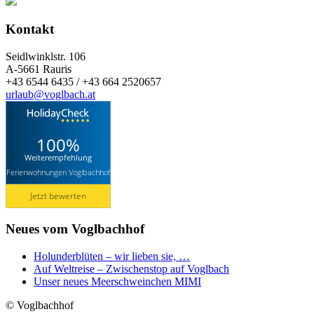
Kontakt
Seidlwinklstr. 106
A-5661 Rauris
+43 6544 6435 / +43 664 2520657
urlaub@voglbach.at
100%
Weiterempfehlung
Ferienwohnungen Voglbachhof
Jetzt bewerten
Neues vom Voglbachhof
Holunderblüten – wir lieben sie, …
Auf Weltreise – Zwischenstop auf Voglbach
Unser neues Meerschweinchen MIMI
© Voglbachhof