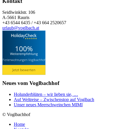
Kontakt
Seidlwinklstr. 106
A-5661 Rauris
+43 6544 6435 / +43 664 2520657
urlaub@voglbach.at
100%
Weiterempfehlung
Ferienwohnungen Voglbachhof
Jetzt bewerten
Neues vom Voglbachhof
Holunderblüten – wir lieben sie, …
Auf Weltreise – Zwischenstop auf Voglbach
Unser neues Meerschweinchen MIMI
© Voglbachhof
Home